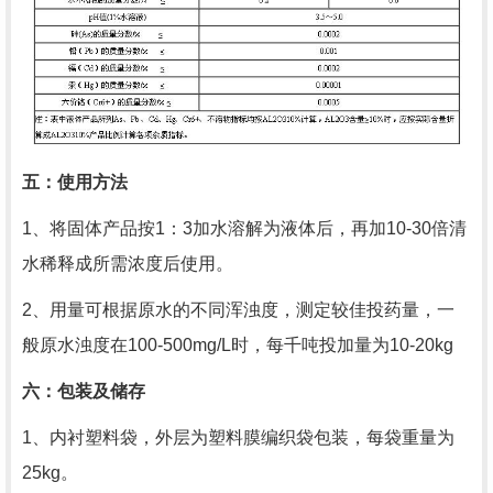
五：使用方法
1
、将固体产品按
1
：
3
加水溶解为液体后，再加
10-30
倍清
水稀释成所需浓度后使用。
2
、用量可根据原水的不同浑浊度，测定较佳投药量，一
般原水浊度在
100-500mg/L
时，每千吨投加量为
10-20kg
六：包装及储存
1
、内衬塑料袋，外层为塑料膜编织袋包装，每袋重量为
25kg
。