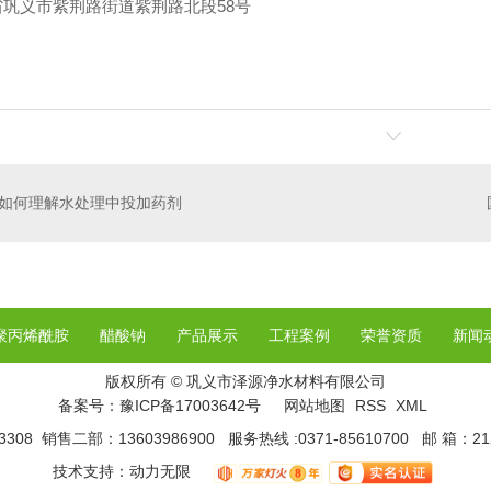
省巩义市紫荆路街道紫荆路北段
58
号
如何理解水处理中投加药剂
聚丙烯酰胺
醋酸钠
产品展示
工程案例
荣誉资质
新闻
版权所有 © 巩义市泽源净水材料有限公司
备案号：
豫ICP备17003642号
网站地图
RSS
XML
308 销售二部：13603986900 服务热线 :0371-85610700 邮 箱：21
技术支持：
动力无限