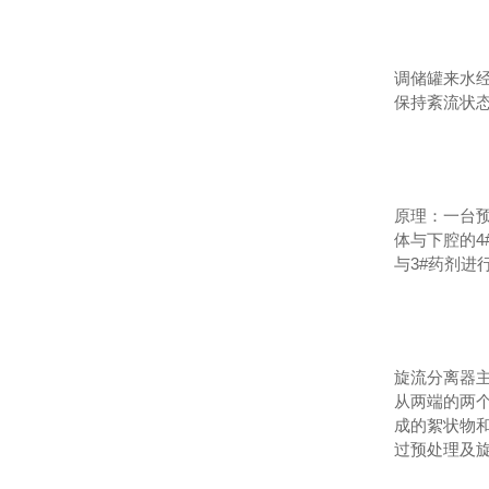
调储罐来水
保持紊流状
原理：一台预
体与下腔的4
与3#药剂
旋流分离器
从两端的两
成的絮状物
过预处理及旋流