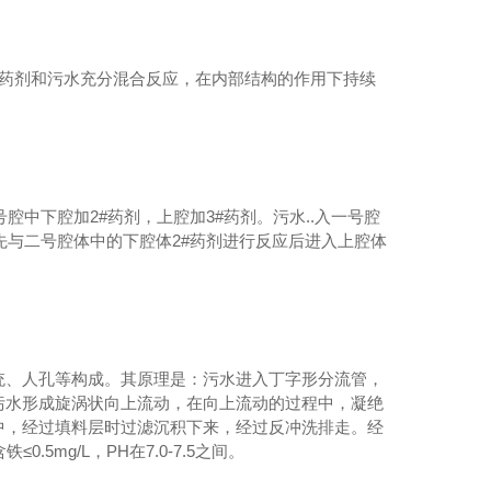
.药剂和污水充分混合反应，在内部结构的作用下持续
腔中下腔加2#药剂，上腔加3#药剂。污水..入一号腔
先与二号腔体中的下腔体2#药剂进行反应后进入上腔体
统、人孔等构成。其原理是：污水进入丁字形分流管，
污水形成旋涡状向上流动，在向上流动的过程中，凝绝
中，经过填料层时过滤沉积下来，经过反冲洗排走。经
.5mg/L，PH在7.0-7.5之间。