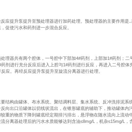
经反应提升泵提升至预处理器进行加药处理。预处理器的主要作用是.
态，促使污水和药剂进一步混合反应。
处理器共有两个腔体，一号腔中下部加4#药剂，上部加1#药剂；二号
#药剂进行充分反应后进入上腔与1#药剂进行反应，再进入二号腔体
进行反应。再经反应提升泵提升至旋流分离器进行处理。
主要结构由罐体、布水系统、聚结调料层、集水系统、反冲洗排泥系
个反向出口沿罐体以切线状流出，在锥形罐底的辅助下，推动罐体内
和较重的物质下降到罐底经定期排污排出，悬浮物在随水流向上流动
分离器处理后的污水水质能够达到含油≤8mg/L，机杂≤15mg/L，含铁≤0