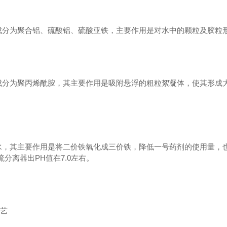
要成分为聚合铝、硫酸铝、硫酸亚铁，主要作用是对水中的颗粒及胶粒
要成分为聚丙烯酰胺，其主要作用是吸附悬浮的粗粒絮凝体，使其形成
（阴离子）
银川聚丙烯酰胺（阳离子）
聚丙烯酰
水，其主要作用是将二价铁氧化成三价铁，降低一号药剂的使用量，也
流分离器出PH值在7.0左右。
工艺