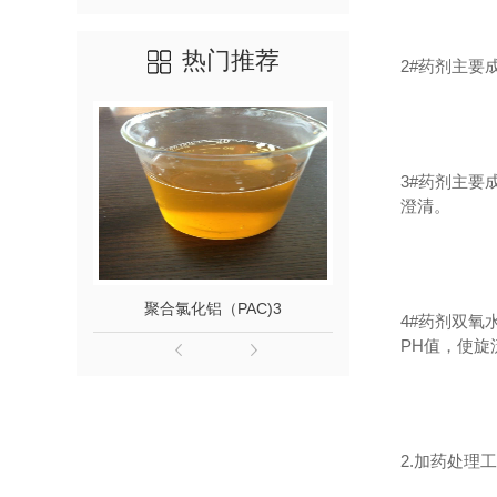
热门推荐
2#药剂主
3#药剂主
澄清。
聚合氯化铝（PAC)3
聚丙烯酰胺
4#药剂双氧
PH值，使旋
2.加药处理