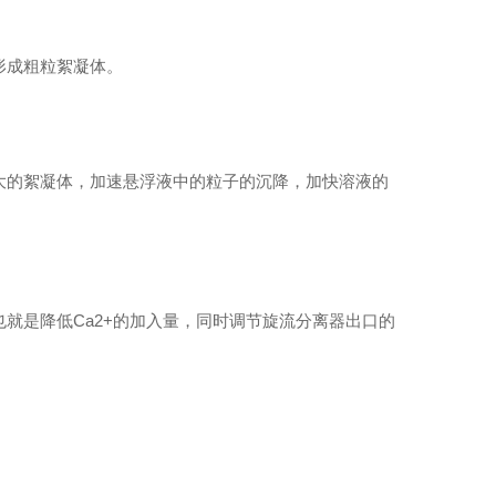
形成粗粒絮凝体。
大的絮凝体，加速悬浮液中的粒子的沉降，加快溶液的
胺PAM(阳离子进口)
就是降低Ca2+的加入量，同时调节旋流分离器出口的