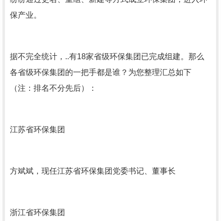
保产业。
据不完全统计，..有18家省级环保集团已完成组建。那么
各省级环保集团的一把手都是谁？为您整理汇总如下
（注：排名不分先后）：
江苏省环保集团
方斌斌，现任江苏省环保集团党委书记、董事长
浙江省环保集团