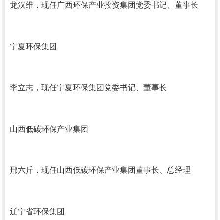
龙汉维，现任广西环保产业投资集团党委书记、董事长
宁夏环保集团
李立志，现任宁夏环保集团党委书记、董事长
山西低碳环保产业集团
邢六斤，现任山西低碳环保产业集团董事长、总经理
辽宁省环保集团