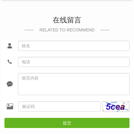
在线留言
RELATED TO RECOMMEND
提交