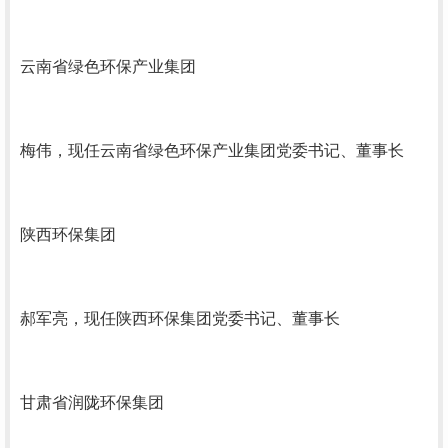
云南省绿色环保产业集团
梅伟，现任云南省绿色环保产业集团党委书记、董事长
陕西环保集团
郝军亮，现任陕西环保集团党委书记、董事长
甘肃省润陇环保集团