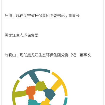
汪澍，现任辽宁省环保集团党委书记，董事长
黑龙江生态环保集团
刘晓山，现任黑龙江生态环保集团党委书记、董事长