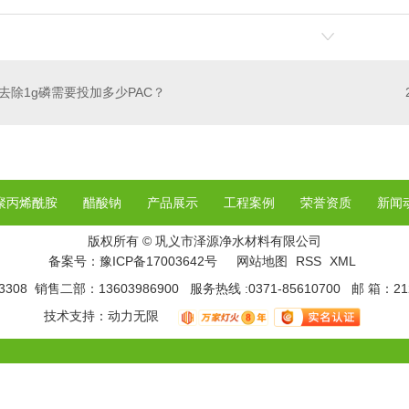
去除1g磷需要投加多少PAC？
聚丙烯酰胺
醋酸钠
产品展示
工程案例
荣誉资质
新闻
版权所有 © 巩义市泽源净水材料有限公司
备案号：
豫ICP备17003642号
网站地图
RSS
XML
308 销售二部：13603986900 服务热线 :0371-85610700 邮 箱：21
技术支持：
动力无限