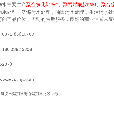
净水主要生产
聚合氯化铝
、聚丙烯酰胺
、聚合
PAC
PAM
污水处理，洗煤污水处理，油田污水处理，生活污水处
惠的产品价位、周到的售后服务，良好的商业信誉来赢
：
0371-85610700
：
180 0382 3308
52378
w.zeyuanjs.com
省巩义市紫荆路街道紫荆路北段
号
58